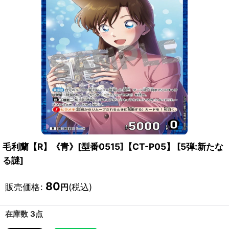
毛利蘭【R】《青》[型番0515]【CT-P05】
[
5弾:新たな
る謎
]
80
販売価格
:
(税込)
円
在庫数 3点