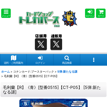
メニュー
ログイン
カート
送料・ご利用案内
ログイン
商品検索
ホーム
>
コナンカード:ブースターパック
>
5弾:新たなる謎
>
毛利蘭【R】《青》[型番0515]【CT-P05】
毛利蘭【R】《青》[型番0515]【CT-P05】
[
5弾:新た
なる謎
]