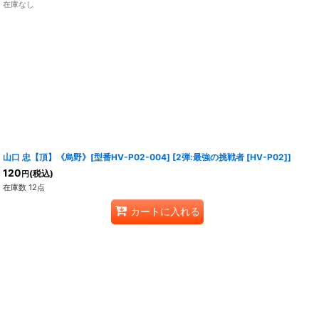
在庫なし
山口 忠【頂】《烏野》[型番HV-P02-004]
[
2弾:最強の挑戦者 [HV-P02]
]
120
(税込)
円
在庫数 12点
カートに入れる