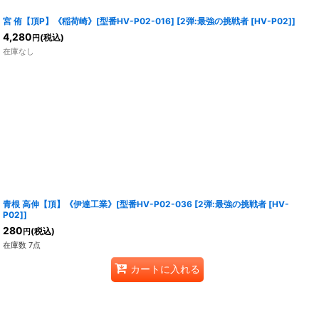
宮 侑【頂P】《稲荷崎》[型番HV-P02-016]
[
2弾:最強の挑戦者 [HV-P02]
]
4,280
(税込)
円
在庫なし
青根 高伸【頂】《伊達工業》[型番HV-P02-036
[
2弾:最強の挑戦者 [HV-
P02]
]
280
(税込)
円
在庫数 7点
カートに入れる