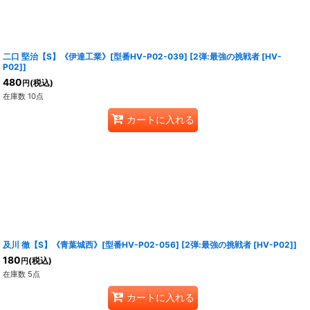
二口 堅治【S】《伊達工業》[型番HV-P02-039]
[
2弾:最強の挑戦者 [HV-
P02]
]
480
(税込)
円
在庫数 10点
カートに入れる
及川 徹【S】《青葉城西》[型番HV-P02-056]
[
2弾:最強の挑戦者 [HV-P02]
]
180
(税込)
円
在庫数 5点
カートに入れる