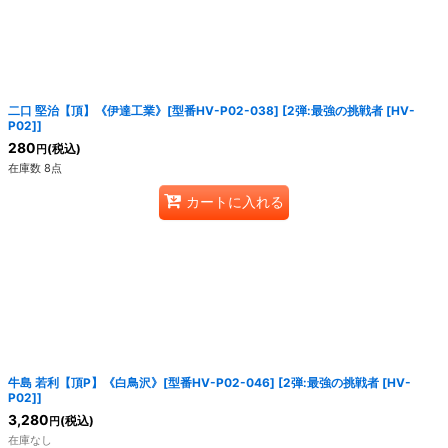
二口 堅治【頂】《伊達工業》[型番HV-P02-038]
[
2弾:最強の挑戦者 [HV-
P02]
]
280
(税込)
円
在庫数 8点
カートに入れる
牛島 若利【頂P】《白鳥沢》[型番HV-P02-046]
[
2弾:最強の挑戦者 [HV-
P02]
]
3,280
(税込)
円
在庫なし