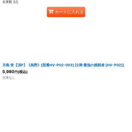
在庫数 3点
カートに入れる
月島 蛍【頂P】《烏野》[型番HV-P02-003]
[
2弾:最強の挑戦者 [HV-P02]
]
5,980
(税込)
円
在庫なし