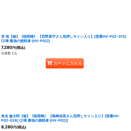
宮 侑【秘】《稲荷崎》 【宮野真守さん箔押しサイン入り】[型番HV-P02-015]
[
2弾:最強の挑戦者 [HV-P02]
]
7,280
(税込)
円
在庫数 2点
カートに入れる
角名 倫太郎【秘】《稲荷崎》 【島崎信長さん箔押しサイン入り】[型番HV-
P02-026]
[
2弾:最強の挑戦者 [HV-P02]
]
8,280
(税込)
円