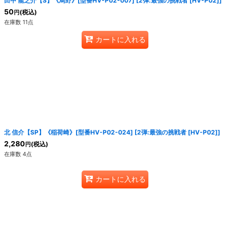
田中 龍之介【S】《烏野》[型番HV-P02-007]
[
2弾:最強の挑戦者 [HV-P02]
]
50
(税込)
円
在庫数 11点
カートに入れる
北 信介【SP】《稲荷崎》[型番HV-P02-024]
[
2弾:最強の挑戦者 [HV-P02]
]
2,280
(税込)
円
在庫数 4点
カートに入れる