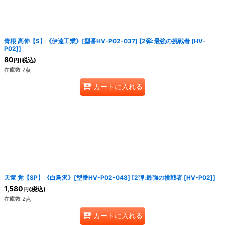
青根 高伸【S】《伊達工業》[型番HV-P02-037]
[
2弾:最強の挑戦者 [HV-
P02]
]
80
(税込)
円
在庫数 7点
カートに入れる
天童 覚【SP】《白鳥沢》[型番HV-P02-048]
[
2弾:最強の挑戦者 [HV-P02]
]
1,580
(税込)
円
在庫数 2点
カートに入れる