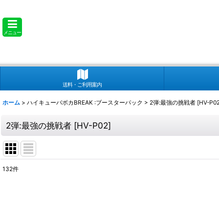
メニュー
送料・ご利用案内
ホーム
>
ハイキューバボカBREAK :ブースターパック
>
2弾:最強の挑戦者 [HV-P02
2弾:最強の挑戦者 [HV-P02]
132
件
表示数
:
並び順
: