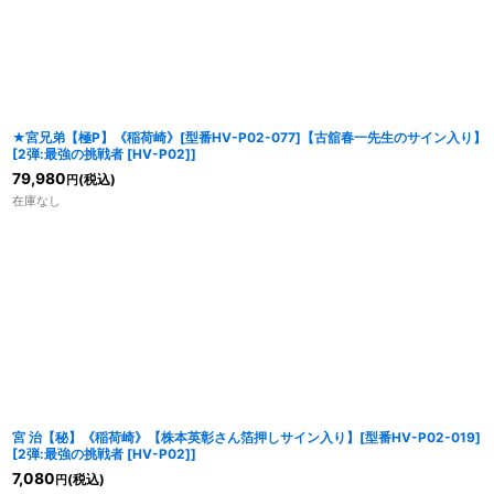
★宮兄弟【極P】《稲荷崎》[型番HV-P02-077]【古舘春一先生のサイン入り】
[
2弾:最強の挑戦者 [HV-P02]
]
79,980
(税込)
円
在庫なし
宮 治【秘】《稲荷崎》【株本英彰さん箔押しサイン入り】[型番HV-P02-019]
[
2弾:最強の挑戦者 [HV-P02]
]
7,080
(税込)
円