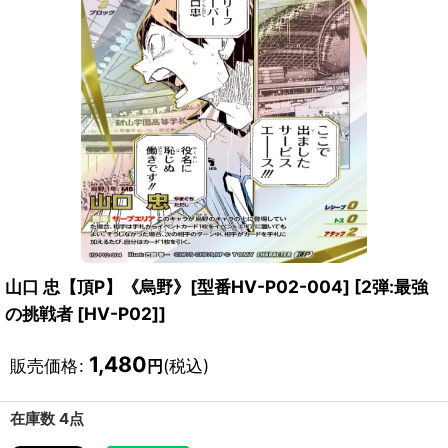
山口 忠【頂P】《烏野》[型番HV-P02-004]
[
2弾:最強
の挑戦者 [HV-P02]
]
1,480
販売価格
:
(税込)
円
在庫数 4点