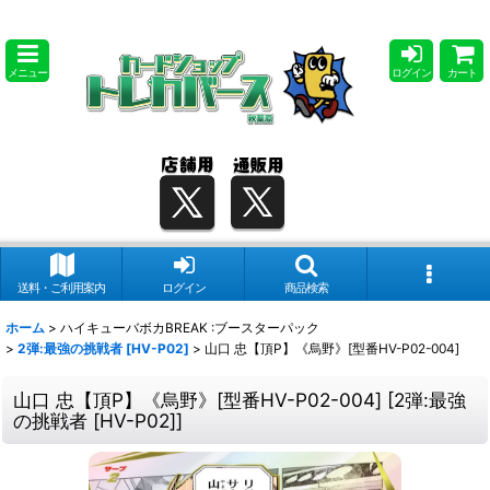
メニュー
ログイン
カート
送料・ご利用案内
ログイン
商品検索
ホーム
>
ハイキューバボカBREAK :ブースターパック
>
2弾:最強の挑戦者 [HV-P02]
>
山口 忠【頂P】《烏野》[型番HV-P02-004]
山口 忠【頂P】《烏野》[型番HV-P02-004]
[
2弾:最強
の挑戦者 [HV-P02]
]