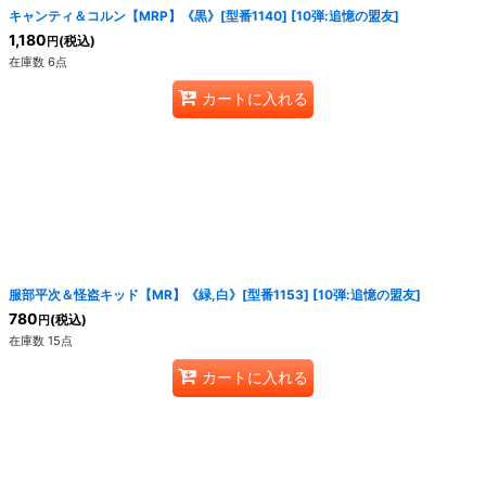
キャンティ＆コルン【MRP】《黒》[型番1140]
[
10弾:追憶の盟友
]
1,180
(税込)
円
在庫数 6点
カートに入れる
服部平次＆怪盗キッド【MR】《緑,白》[型番1153]
[
10弾:追憶の盟友
]
780
(税込)
円
在庫数 15点
カートに入れる