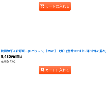
カートに入れる
松田陣平＆萩原研二(IFパラレル)【MRP】《黄》[型番1121]
[
10弾:追憶の盟友
]
5,480
(税込)
円
在庫数 13点
カートに入れる