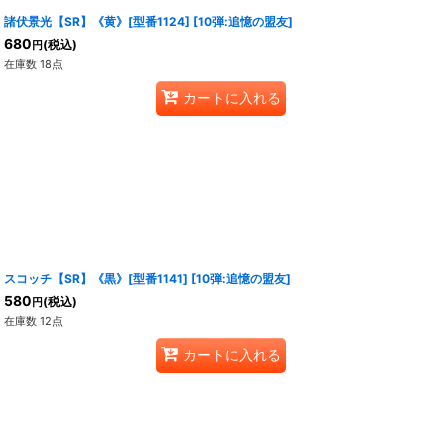
諸伏景光【SR】《黄》[型番1124]
[
10弾:追憶の盟友
]
680
(税込)
円
在庫数 18点
カートに入れる
スコッチ【SR】《黒》[型番1141]
[
10弾:追憶の盟友
]
580
(税込)
円
在庫数 12点
カートに入れる