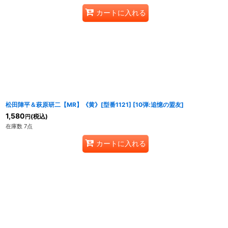
カートに入れる
松田陣平＆萩原研二【MR】《黄》[型番1121]
[
10弾:追憶の盟友
]
1,580
(税込)
円
在庫数 7点
カートに入れる