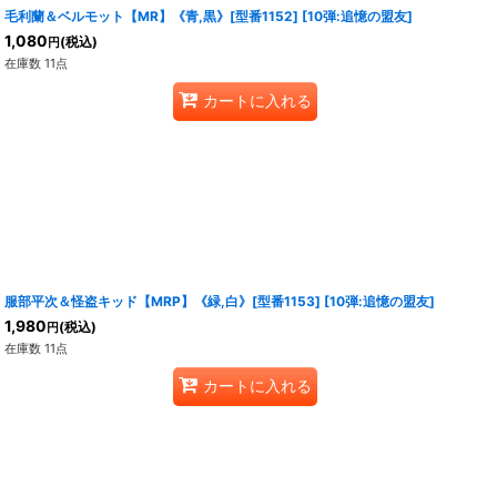
毛利蘭＆ベルモット【MR】《青,黒》[型番1152]
[
10弾:追憶の盟友
]
1,080
(税込)
円
在庫数 11点
カートに入れる
服部平次＆怪盗キッド【MRP】《緑,白》[型番1153]
[
10弾:追憶の盟友
]
1,980
(税込)
円
在庫数 11点
カートに入れる