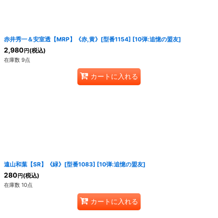
赤井秀一＆安室透【MRP】《赤,黄》[型番1154]
[
10弾:追憶の盟友
]
2,980
(税込)
円
在庫数 9点
カートに入れる
遠山和葉【SR】《緑》[型番1083]
[
10弾:追憶の盟友
]
280
(税込)
円
在庫数 10点
カートに入れる