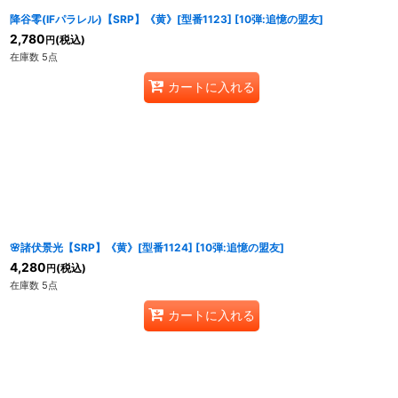
降谷零(IFパラレル)【SRP】《黄》[型番1123]
[
10弾:追憶の盟友
]
2,780
(税込)
円
在庫数 5点
カートに入れる
🌸諸伏景光【SRP】《黄》[型番1124]
[
10弾:追憶の盟友
]
4,280
(税込)
円
在庫数 5点
カートに入れる