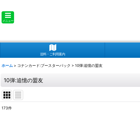
メニュー
送料・ご利用案内
ホーム
>
コナンカード:ブースターパック
>
10弾:追憶の盟友
10弾:追憶の盟友
173
件
表示数
:
並び順
: