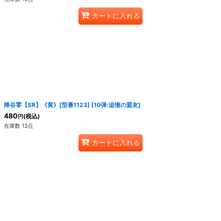
カートに入れる
降谷零【SR】《黄》[型番1123]
[
10弾:追憶の盟友
]
480
(税込)
円
在庫数 13点
カートに入れる