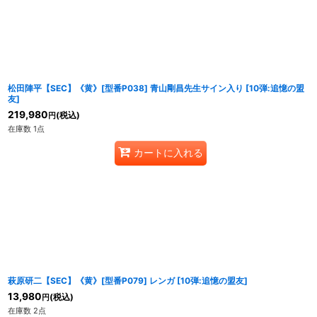
松田陣平【SEC】《黄》[型番P038] 青山剛昌先生サイン入り
[
10弾:追憶の盟
友
]
219,980
(税込)
円
在庫数 1点
カートに入れる
萩原研二【SEC】《黄》[型番P079] レンガ
[
10弾:追憶の盟友
]
13,980
(税込)
円
在庫数 2点