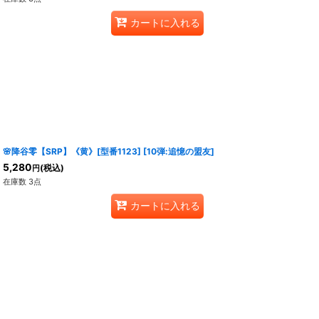
カートに入れる
🌸降谷零【SRP】《黄》[型番1123]
[
10弾:追憶の盟友
]
5,280
(税込)
円
在庫数 3点
カートに入れる