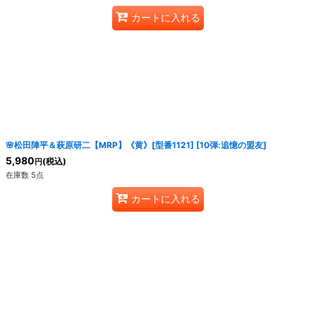
カートに入れる
🌸松田陣平＆萩原研二【MRP】《黄》[型番1121]
[
10弾:追憶の盟友
]
5,980
(税込)
円
在庫数 5点
カートに入れる