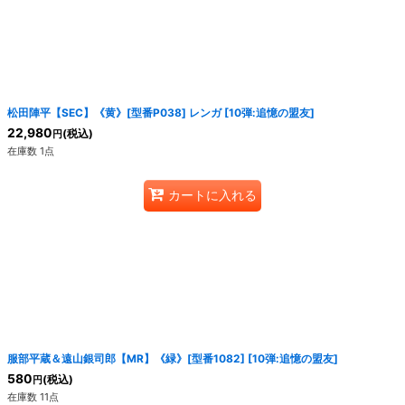
絞り込む
松田陣平【SEC】《黄》[型番P038] レンガ
[
10弾:追憶の盟友
]
22,980
(税込)
円
在庫数 1点
カートに入れる
服部平蔵＆遠山銀司郎【MR】《緑》[型番1082]
[
10弾:追憶の盟友
]
580
(税込)
円
在庫数 11点