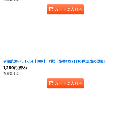
カートに入れる
伊達航(IFパラレル)【SRP】《黄》[型番1122]
[
10弾:追憶の盟友
]
1,280
(税込)
円
在庫数 9点
カートに入れる