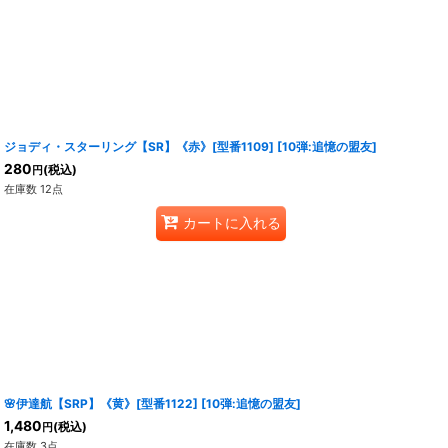
ジョディ・スターリング【SR】《赤》[型番1109]
[
10弾:追憶の盟友
]
280
(税込)
円
在庫数 12点
カートに入れる
🌸伊達航【SRP】《黄》[型番1122]
[
10弾:追憶の盟友
]
1,480
(税込)
円
在庫数 3点