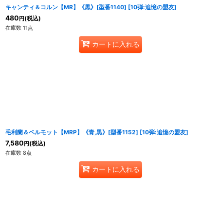
キャンティ＆コルン【MR】《黒》[型番1140]
[
10弾:追憶の盟友
]
480
(税込)
円
在庫数 11点
カートに入れる
毛利蘭＆ベルモット【MRP】《青,黒》[型番1152]
[
10弾:追憶の盟友
]
7,580
(税込)
円
在庫数 8点
カートに入れる