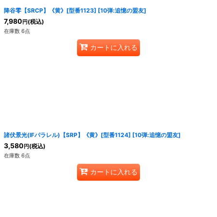
降谷零【SRCP】《黄》[型番1123]
[
10弾:追憶の盟友
]
7,980
(税込)
円
在庫数 6点
カートに入れる
諸伏景光(IFパラレル)【SRP】《黄》[型番1124]
[
10弾:追憶の盟友
]
3,580
(税込)
円
在庫数 6点
カートに入れる