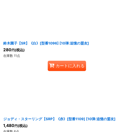
鈴木園子【SR】《白》[型番1096]
[
10弾:追憶の盟友
]
280
(税込)
円
在庫数 11点
カートに入れる
ジョディ・スターリング【SRP】《赤》[型番1109]
[
10弾:追憶の盟友
]
1,480
(税込)
円
在庫数 6点