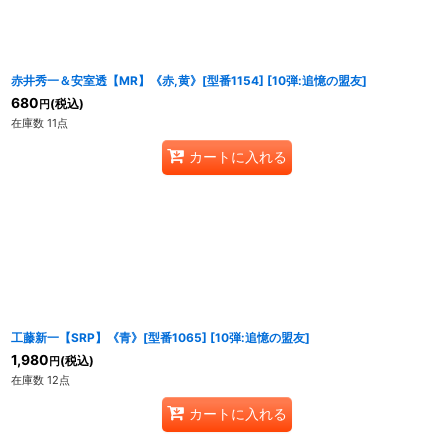
赤井秀一＆安室透【MR】《赤,黄》[型番1154]
[
10弾:追憶の盟友
]
680
(税込)
円
在庫数 11点
カートに入れる
工藤新一【SRP】《青》[型番1065]
[
10弾:追憶の盟友
]
1,980
(税込)
円
在庫数 12点
カートに入れる