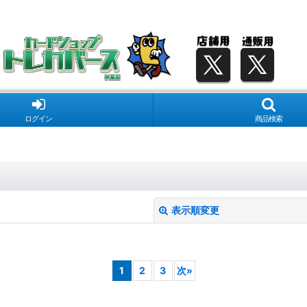
ログイン
商品検索
表示順変更
1
2
3
次
»