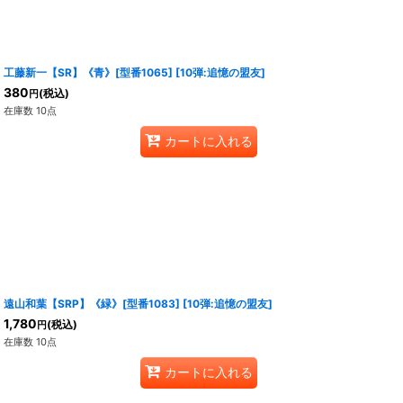
工藤新一【SR】《青》[型番1065]
[
10弾:追憶の盟友
]
380
(税込)
円
在庫数 10点
カートに入れる
遠山和葉【SRP】《緑》[型番1083]
[
10弾:追憶の盟友
]
1,780
(税込)
円
在庫数 10点
カートに入れる