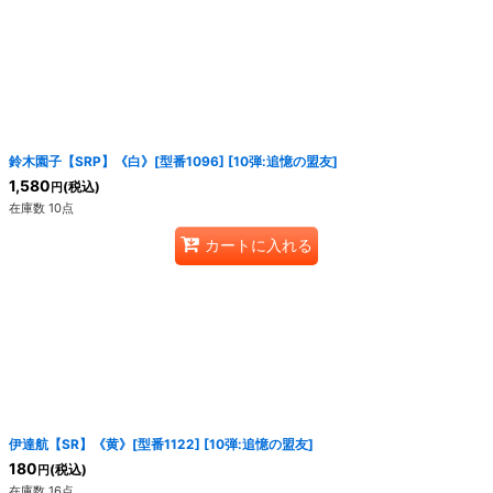
鈴木園子【SRP】《白》[型番1096]
[
10弾:追憶の盟友
]
1,580
(税込)
円
在庫数 10点
カートに入れる
伊達航【SR】《黄》[型番1122]
[
10弾:追憶の盟友
]
180
(税込)
円
在庫数 16点