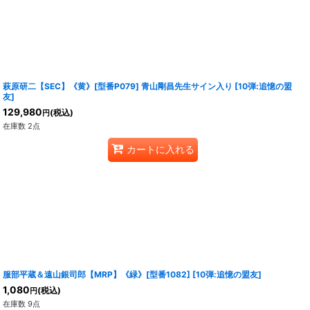
萩原研二【SEC】《黄》[型番P079] 青山剛昌先生サイン入り
[
10弾:追憶の盟
友
]
129,980
(税込)
円
在庫数 2点
カートに入れる
服部平蔵＆遠山銀司郎【MRP】《緑》[型番1082]
[
10弾:追憶の盟友
]
1,080
(税込)
円
在庫数 9点