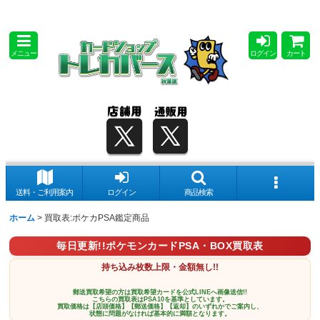
メニュー
ログイン
カート
送料・ご利用案内
ログイン
商品検索
ホーム
>
買取表:ポケカPSA鑑定商品
毎日更新!!ポケモンカードPSA・BOX買取表
持ち込み枚数上限・金額無し!!
郵送買取希望の方は買取希望カードを公式LINEへ画像送信!!
こちらの買取表はPSA10を基準としています。
買取価格は【店頭価格】【郵送価格】【返却】のいずれかでご案内し、
状態に問題がなければ基本的に満額となります。