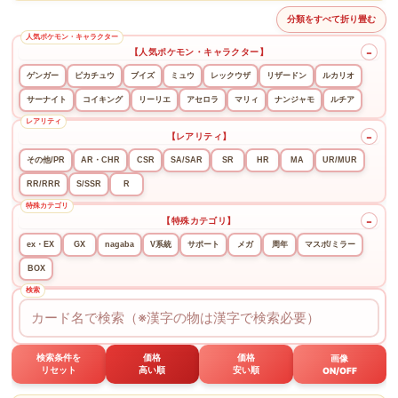
分類をすべて折り畳む
【人気ポケモン・キャラクター】
−
ゲンガー
ピカチュウ
ブイズ
ミュウ
レックウザ
リザードン
ルカリオ
サーナイト
コイキング
リーリエ
アセロラ
マリィ
ナンジャモ
ルチア
【レアリティ】
−
その他/PR
AR・CHR
CSR
SA/SAR
SR
HR
MA
UR/MUR
RR/RRR
S/SSR
R
【特殊カテゴリ】
−
ex・EX
GX
nagaba
V系統
サポート
メガ
周年
マスボ/ミラー
BOX
検索条件を
価格
価格
画像
リセット
高い順
安い順
ON/OFF