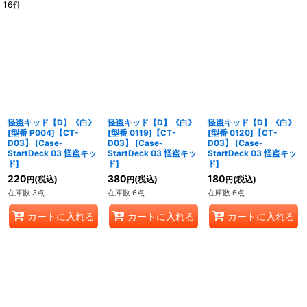
16
件
表示数
:
並び順
:
絞り込む
怪盗キッド【D】《白》
怪盗キッド【D】《白》
怪盗キッド【D】《白》
[型番 P004]【CT-
[型番 0119]【CT-
[型番 0120]【CT-
D03】
[
Case-
D03】
[
Case-
D03】
[
Case-
StartDeck 03 怪盗キッ
StartDeck 03 怪盗キッ
StartDeck 03 怪盗キッ
ド
]
ド
]
ド
]
220
380
180
(税込)
(税込)
(税込)
円
円
円
在庫数 3点
在庫数 6点
在庫数 6点
カートに入れる
カートに入れる
カートに入れる