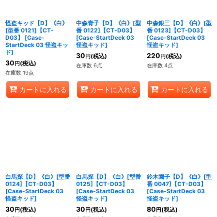
怪盗キッド【D】《白》
中森青子【D】《白》[型
中森銀三【D】《白》[型
[型番 0121]【CT-
番 0122]【CT-D03】
番 0123]【CT-D03】
D03】
[
Case-
[
Case-StartDeck 03
[
Case-StartDeck 03
StartDeck 03 怪盗キッ
怪盗キッド
]
怪盗キッド
]
ド
]
30
220
(税込)
(税込)
円
円
30
(税込)
円
在庫数 6点
在庫数 4点
在庫数 19点
カートに入れる
カートに入れる
カートに入れる
白馬探【D】《白》[型番
白馬探【D】《白》[型番
鈴木園子【D】《白》[型
0124]【CT-D03】
0125]【CT-D03】
番 0047]【CT-D03】
[
Case-StartDeck 03
[
Case-StartDeck 03
[
Case-StartDeck 03
怪盗キッド
]
怪盗キッド
]
怪盗キッド
]
30
30
80
(税込)
(税込)
(税込)
円
円
円