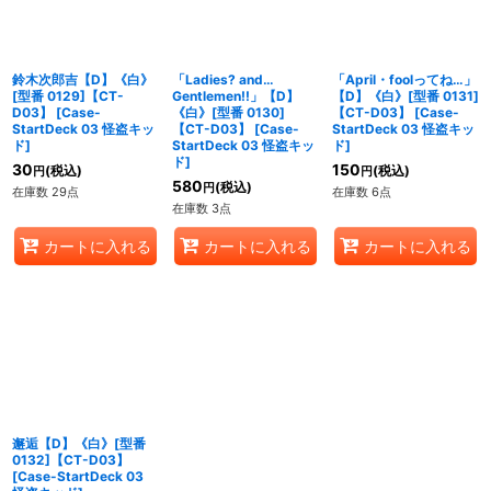
鈴木次郎吉【D】《白》
「Ladies? and…
「April・foolってね…」
[型番 0129]【CT-
Gentlemen!!」【D】
【D】《白》[型番 0131]
D03】
[
Case-
《白》[型番 0130]
【CT-D03】
[
Case-
StartDeck 03 怪盗キッ
【CT-D03】
[
Case-
StartDeck 03 怪盗キッ
ド
]
StartDeck 03 怪盗キッ
ド
]
ド
]
30
150
(税込)
(税込)
円
円
580
(税込)
円
在庫数 29点
在庫数 6点
在庫数 3点
カートに入れる
カートに入れる
カートに入れる
邂逅【D】《白》[型番
0132]【CT-D03】
[
Case-StartDeck 03