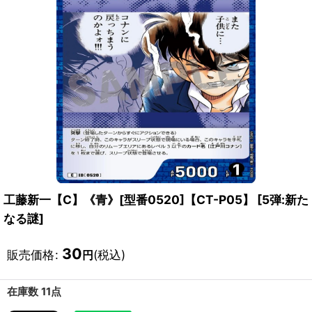
工藤新一【C】《青》[型番0520]【CT-P05】
[
5弾:新た
なる謎
]
30
販売価格
:
(税込)
円
在庫数 11点