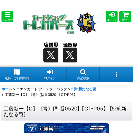
メニュー
ログイン
カート
送料・ご利用案内
ログイン
商品検索
ホーム
>
コナンカード:ブースターパック
>
5弾:新たなる謎
>
工藤新一【C】《青》[型番0520]【CT-P05】
工藤新一【C】《青》[型番0520]【CT-P05】
[
5弾:新
たなる謎
]