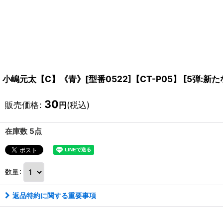
小嶋元太【C】《青》[型番0522]【CT-P05】
[
5弾:新
30
販売価格
:
(税込)
円
在庫数 5点
数量
:
返品特約に関する重要事項