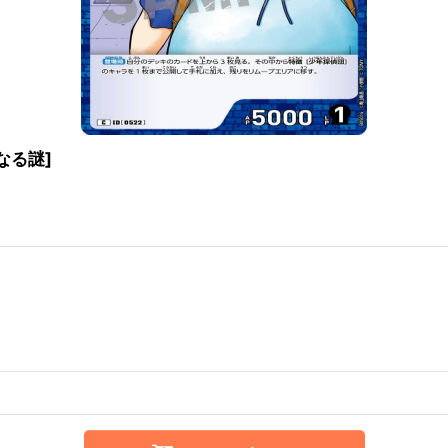
たなる謎
]