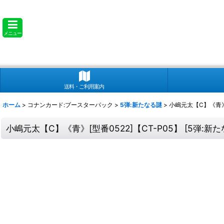
メニュー
送料・ご利用案内
ホーム
>
コナンカード:ブースターパック
>
5弾:新たなる謎
>
小嶋元太【C】《青》[
小嶋元太【C】《青》[型番0522]【CT-P05】
[
5弾:新