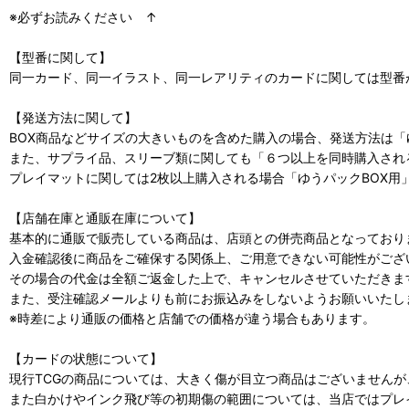
※必ずお読みください ↑
【型番に関して】
同一カード、同一イラスト、同一レアリティのカードに関しては型番
【発送方法に関して】
BOX商品などサイズの大きいものを含めた購入の場合、発送方法は「
また、サプライ品、スリーブ類に関しても「６つ以上を同時購入され
プレイマットに関しては2枚以上購入される場合「ゆうパックBOX用
【店舗在庫と通販在庫について】
基本的に通販で販売している商品は、店頭との併売商品となっており
入金確認後に商品をご確保する関係上、ご用意できない可能性がござ
その場合の代金は全額ご返金した上で、キャンセルさせていただきま
また、受注確認メールよりも前にお振込みをしないようお願いいたし
※時差により通販の価格と店舗での価格が違う場合もあります。
【カードの状態について】
現行TCGの商品については、大きく傷が目立つ商品はございません
また白かけやインク飛び等の初期傷の範囲については、当店ではプレ