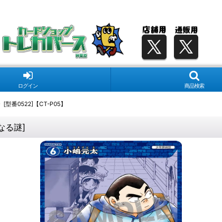
ログイン
商品検索
型番0522]【CT-P05】
たなる謎
]