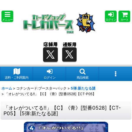
メニュー
ログイン
カート
送料・ご利用案内
ログイン
商品検索
ホーム
>
コナンカード:ブースターパック
>
5弾:新たなる謎
>
「オレがついてる!!」【C】《青》[型番0528]【CT-P05】
「オレがついてる!!」【C】《青》[型番0528]【CT-
P05】
[
5弾:新たなる謎
]