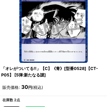
「オレがついてる!!」【C】《青》[型番0528]【CT-
P05】
[
5弾:新たなる謎
]
30
販売価格
:
(税込)
円
在庫数 2点