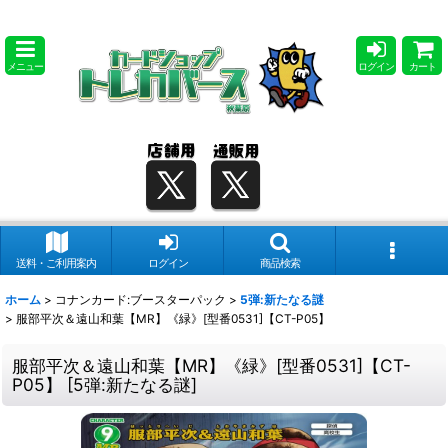
メニュー
ログイン
カート
送料・ご利用案内
ログイン
商品検索
ホーム
>
コナンカード:ブースターパック
>
5弾:新たなる謎
>
服部平次＆遠山和葉【MR】《緑》[型番0531]【CT-P05】
服部平次＆遠山和葉【MR】《緑》[型番0531]【CT-
P05】
[
5弾:新たなる謎
]