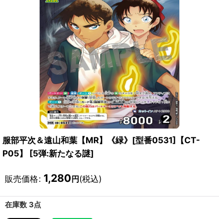
服部平次＆遠山和葉【MR】《緑》[型番0531]【CT-
P05】
[
5弾:新たなる謎
]
1,280
販売価格
:
(税込)
円
在庫数 3点