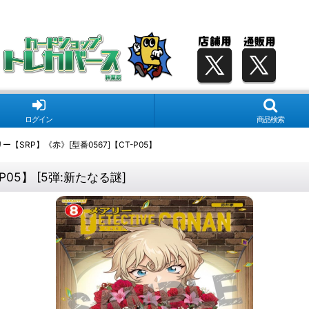
ログイン
商品検索
【SRP】《赤》[型番0567]【CT-P05】
P05】
[
5弾:新たなる謎
]