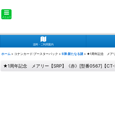
メニュー
送料・ご利用案内
ホーム
>
コナンカード:ブースターパック
>
5弾:新たなる謎
>
★1周年記念 メアリー
★1周年記念 メアリー【SRP】《赤》[型番0567]【CT-