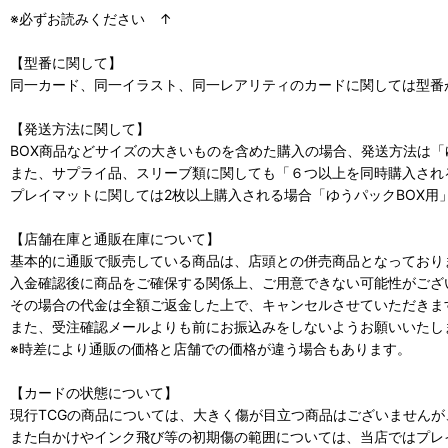
※必ずお読みください ↑
【型番に関して】
同一カード、同一イラスト、同一レアリティのカードに関しては型番
【発送方法に関して】
BOX商品などサイズの大きいものを含めた購入の場合、発送方法は「
また、サプライ品、スリーブ類に関しても「６つ以上を同時購入され
プレイマットに関しては2枚以上購入される場合「ゆうパックBOX用
【店舗在庫と通販在庫について】
基本的に通販で販売している商品は、店頭との併売商品となっており
入金確認後に商品をご確保する関係上、ご用意できない可能性がござ
その場合の代金は全額ご返金した上で、キャンセルさせていただきま
また、受注確認メールよりも前にお振込みをしないようお願いいたし
※時差により通販の価格と店舗での価格が違う場合もあります。
【カードの状態について】
現行TCGの商品については、大きく傷が目立つ商品はございません
また白かけやインク飛び等の初期傷の範囲については、当店ではプレ