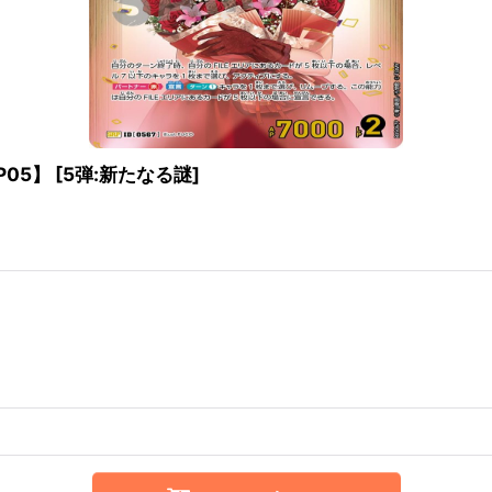
P05】
[
5弾:新たなる謎
]