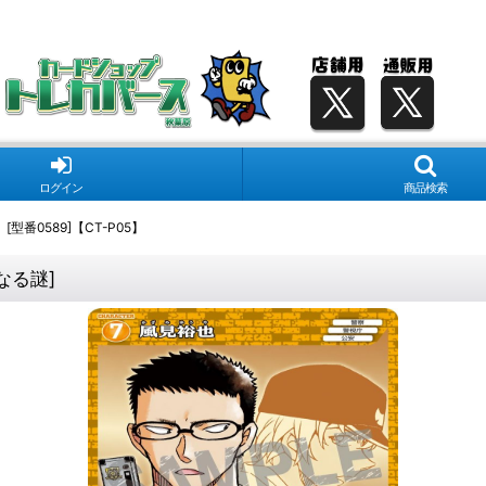
ログイン
商品検索
型番0589]【CT-P05】
たなる謎
]