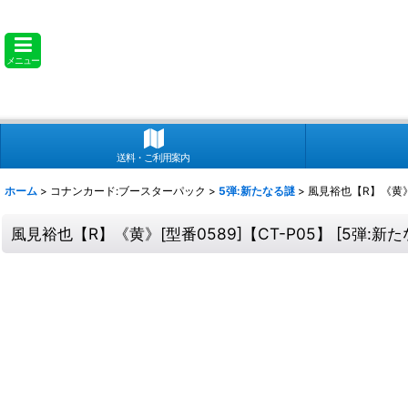
メニュー
送料・ご利用案内
ホーム
>
コナンカード:ブースターパック
>
5弾:新たなる謎
>
風見裕也【R】《黄》[
風見裕也【R】《黄》[型番0589]【CT-P05】
[
5弾:新