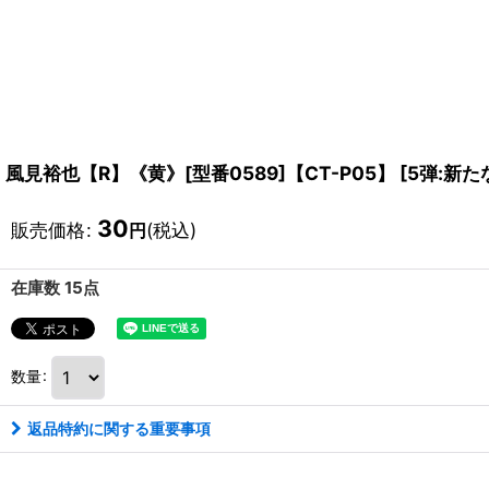
風見裕也【R】《黄》[型番0589]【CT-P05】
[
5弾:新た
30
販売価格
:
(税込)
円
在庫数 15点
数量
:
返品特約に関する重要事項