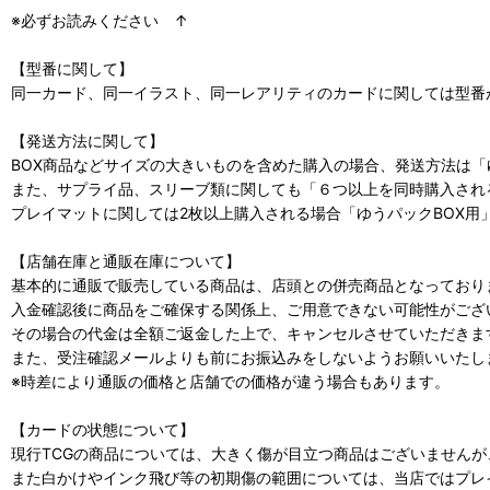
※必ずお読みください ↑
【型番に関して】
同一カード、同一イラスト、同一レアリティのカードに関しては型番
【発送方法に関して】
BOX商品などサイズの大きいものを含めた購入の場合、発送方法は「
また、サプライ品、スリーブ類に関しても「６つ以上を同時購入され
プレイマットに関しては2枚以上購入される場合「ゆうパックBOX用
【店舗在庫と通販在庫について】
基本的に通販で販売している商品は、店頭との併売商品となっており
入金確認後に商品をご確保する関係上、ご用意できない可能性がござ
その場合の代金は全額ご返金した上で、キャンセルさせていただきま
また、受注確認メールよりも前にお振込みをしないようお願いいたし
※時差により通販の価格と店舗での価格が違う場合もあります。
【カードの状態について】
現行TCGの商品については、大きく傷が目立つ商品はございません
また白かけやインク飛び等の初期傷の範囲については、当店ではプレ