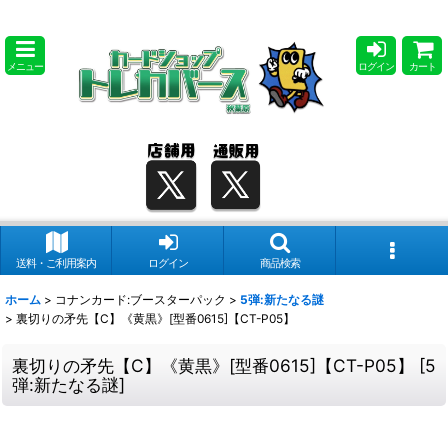
メニュー
ログイン
カート
送料・ご利用案内
ログイン
商品検索
ホーム
>
コナンカード:ブースターパック
>
5弾:新たなる謎
>
裏切りの矛先【C】《黄黒》[型番0615]【CT-P05】
裏切りの矛先【C】《黄黒》[型番0615]【CT-P05】
[
5
弾:新たなる謎
]