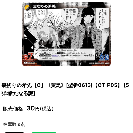
裏切りの矛先【C】《黄黒》[型番0615]【CT-P05】
[
5
弾:新たなる謎
]
30
販売価格
:
(税込)
円
在庫数 9点