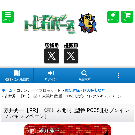
メニュー
ログイン
カート
送料・ご利用案内
ログイン
商品検索
ホーム
>
コナンカード:プロモカード
>
雑誌付録・購入特典など
>
赤井秀一【PR】《赤》未開封 [型番 P005][セブンイレブンキャンペーン]
赤井秀一【PR】《赤》未開封 [型番 P005][セブンイレ
ブンキャンペーン]