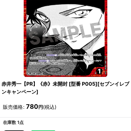
赤井秀一【PR】《赤》未開封 [型番 P005][セブンイレブ
ンキャンペーン]
780
販売価格
:
(税込)
円
在庫数 1点