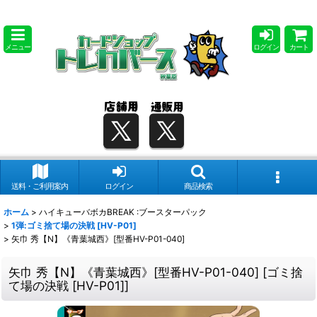
メニュー
ログイン
カート
送料・ご利用案内
ログイン
商品検索
ホーム
>
ハイキューバボカBREAK :ブースターパック
>
1弾:ゴミ捨て場の決戦 [HV-P01]
>
矢巾 秀【N】《青葉城西》[型番HV-P01-040]
矢巾 秀【N】《青葉城西》[型番HV-P01-040]
[
ゴミ捨
て場の決戦 [HV-P01]
]