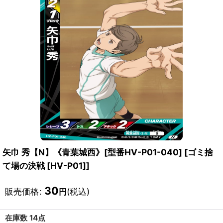
矢巾 秀【N】《青葉城西》[型番HV-P01-040]
[
ゴミ捨
て場の決戦 [HV-P01]
]
30
販売価格
:
(税込)
円
在庫数 14点