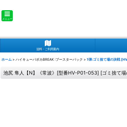
メニュー
送料・ご利用案内
ホーム
>
ハイキューバボカBREAK :ブースターパック
>
1弾:ゴミ捨て場の決戦 [HV-
池尻 隼人【N】《常波》[型番HV-P01-053]
[
ゴミ捨て場の