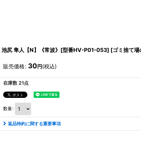
池尻 隼人【N】《常波》[型番HV-P01-053]
[
ゴミ捨て場の
30
販売価格
:
(税込)
円
在庫数 21点
数量
:
返品特約に関する重要事項