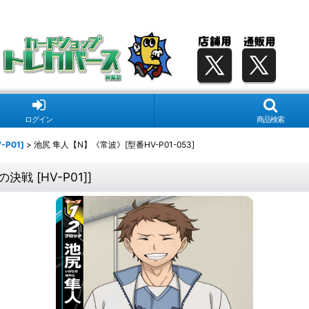
ログイン
商品検索
P01]
>
池尻 隼人【N】《常波》[型番HV-P01-053]
決戦 [HV-P01]
]