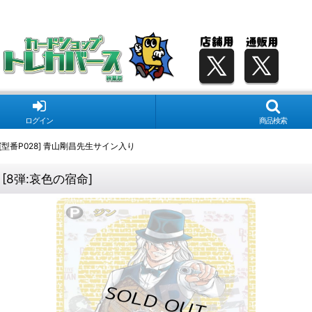
ログイン
商品検索
[型番P028] 青山剛昌先生サイン入り
[
8弾:哀色の宿命
]