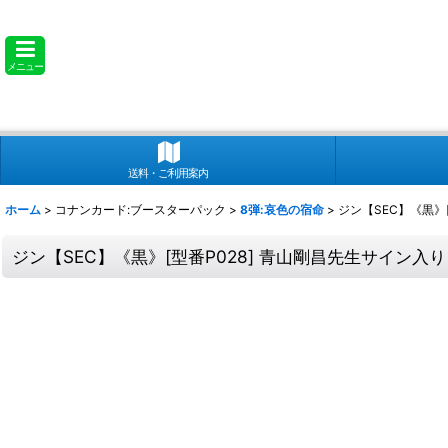
メニュー
送料・ご利用案内
ホーム
>
コナンカード:ブースターパック
>
8弾:哀色の宿命
>
ジン【SEC】《黒》
ジン【SEC】《黒》[型番P028] 青山剛昌先生サイン入り