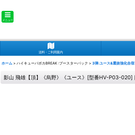
メニュー
送料・ご利用案内
ホーム
>
ハイキューバボカBREAK :ブースターパック
>
3弾:ユース&選抜強化合宿 [
影山 飛雄【頂】《烏野》《ユース》[型番HV-P03-020]