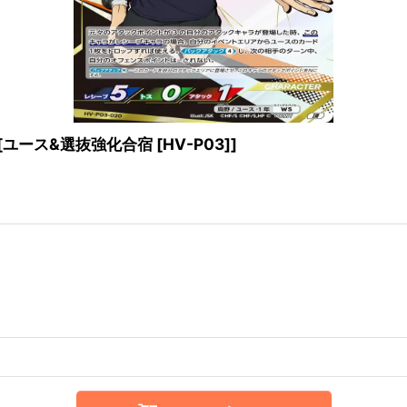
[
ユース&選抜強化合宿 [HV-P03]
]