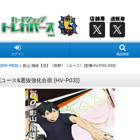
ログイン
商品検索
HV-P03]
>
影山 飛雄【頂】《烏野》《ユース》[型番HV-P03-020]
[
ユース&選抜強化合宿 [HV-P03]
]