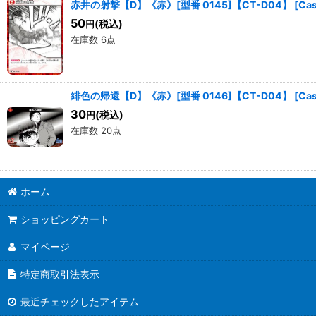
赤井の射撃【D】《赤》[型番 0145]【CT-D04】
[
Ca
50
(税込)
円
在庫数 6点
緋色の帰還【D】《赤》[型番 0146]【CT-D04】
[
Ca
30
(税込)
円
在庫数 20点
ホーム
ショッピングカート
マイページ
特定商取引法表示
最近チェックしたアイテム