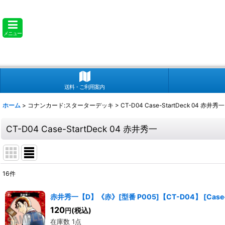
メニュー
送料・ご利用案内
ホーム
>
コナンカード:スターターデッキ
>
CT-D04 Case-StartDeck 04 赤井秀一
CT-D04 Case-StartDeck 04 赤井秀一
16
件
表示数
:
赤井秀一【D】《赤》[型番 P005]【CT-D04】
[
Case
120
(税込)
円
並び順
:
在庫数 1点