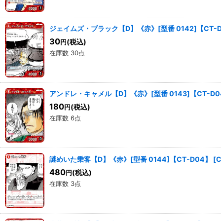
ジェイムズ・ブラック【D】《赤》[型番 0142]【CT-
30
(税込)
円
在庫数 30点
アンドレ・キャメル【D】《赤》[型番 0143]【CT-D0
180
(税込)
円
在庫数 6点
謎めいた乗客【D】《赤》[型番 0144]【CT-D04】
[
C
480
(税込)
円
在庫数 3点