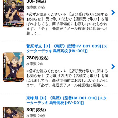
30
(税込)
円
在庫数 24点
※必ずお読みください ↓ 【店頭受け取りに関する
お知らせ】 受け取り方法で【店頭受け取り】を選
ばれましても、商品準備前にお渡しはいたしかね
ます。「必ず」発送完了メール確認後に店頭へお
越しく…
菅原 孝支【D】《烏野》[型番HV-D01-009]
[
ス
ターターデッキ 烏野高校 [HV-D01]
]
280
(税込)
円
在庫数 2点
※必ずお読みください ↓ 【店頭受け取りに関する
お知らせ】 受け取り方法で【店頭受け取り】を選
ばれましても、商品準備前にお渡しはいたしかね
ます。「必ず」発送完了メール確認後に店頭へ…
東峰 旭【D】《烏野》[型番HV-D01-010]
[
スタ
ーターデッキ 烏野高校 [HV-D01]
]
30
(税込)
円
在庫数 24点