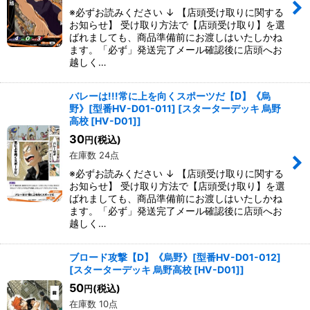
※必ずお読みください ↓ 【店頭受け取りに関する
お知らせ】 受け取り方法で【店頭受け取り】を選
ばれましても、商品準備前にお渡しはいたしかね
ます。「必ず」発送完了メール確認後に店頭へお
越しく…
バレーは!!!常に上を向くスポーツだ【D】《烏
野》[型番HV-D01-011]
[
スターターデッキ 烏野
高校 [HV-D01]
]
30
(税込)
円
在庫数 24点
※必ずお読みください ↓ 【店頭受け取りに関する
お知らせ】 受け取り方法で【店頭受け取り】を選
ばれましても、商品準備前にお渡しはいたしかね
ます。「必ず」発送完了メール確認後に店頭へお
越しく…
ブロード攻撃【D】《烏野》[型番HV-D01-012]
[
スターターデッキ 烏野高校 [HV-D01]
]
50
(税込)
円
在庫数 10点