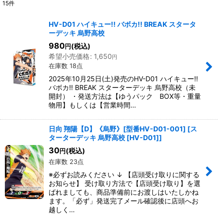
15
件
表示数
:
HV-D01 ハイキュー!! バボカ!! BREAK スタータ
ーデッキ 烏野高校
並び順
:
980
(税込)
円
希望小売価格
:
1,650
円
在庫数 18点
絞り込む
2025年10月25日(土)発売のHV-D01 ハイキュー!!
バボカ!! BREAK スターターデッキ 烏野高校（未
開封） ・発送方法は【ゆうパック BOX等・重量
物用】もしくは【営業時間…
日向 翔陽【D】《烏野》[型番HV-D01-001]
[
ス
ターターデッキ 烏野高校 [HV-D01]
]
30
(税込)
円
在庫数 23点
※必ずお読みください ↓ 【店頭受け取りに関する
お知らせ】 受け取り方法で【店頭受け取り】を選
ばれましても、商品準備前にお渡しはいたしかね
ます。「必ず」発送完了メール確認後に店頭へお
越しく…